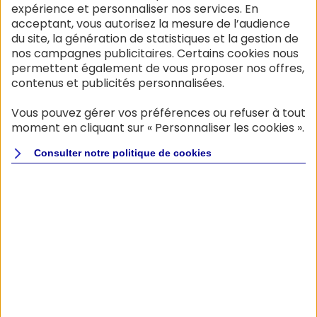
expérience et personnaliser nos services. En
acceptant, vous autorisez la mesure de l’audience
du site, la génération de statistiques et la gestion de
nos campagnes publicitaires. Certains cookies nous
permettent également de vous proposer nos offres,
contenus et publicités personnalisées.
Questions fréquentes
Vous pouvez gérer vos préférences ou refuser à tout
moment en cliquant sur « Personnaliser les cookies ».
Consulter notre politique de
cookies
Comment se déroule la
souscription de l'assurance en
ligne ?
La souscription en ligne est simple et
rapide : répondez à nos questions afin
d'obtenir votre tarif personnalisé,
renseignez vos informations, puis validez
et signez en ligne les documents de